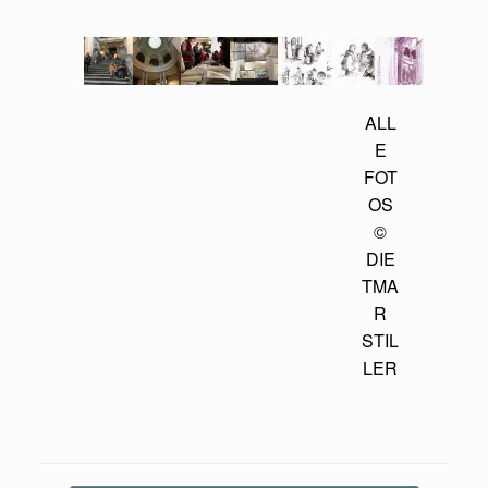
ALL
E
FOT
OS
©
DIE
TMA
R
STIL
LER