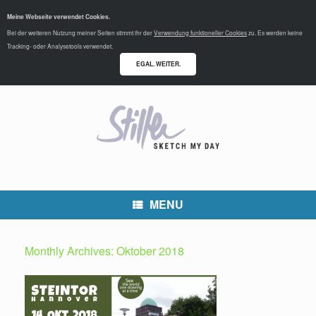
Meine Webseite verwendet Cookies.
Bei der weiteren Nutzung meiner Seiten stimmt ihr der
Verwendung funktioneller Cookies
zu. Es werden keine
Tracking- oder Analysetools verwendet.
EGAL. WEITER.
MENU
Monthly Archives:
Oktober 2018