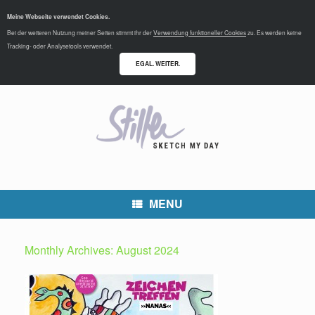
Meine Webseite verwendet Cookies.
Bei der weiteren Nutzung meiner Seiten stimmt ihr der
Verwendung funktioneller Cookies
zu. Es werden keine
Tracking- oder Analysetools verwendet.
EGAL. WEITER.
MENU
Monthly Archives:
August 2024