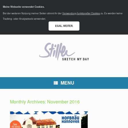
Meine Webseite verwendet Cookies.
Bei der weiteren Nutzung meiner Seiten stimmt ihr der
Verwendung funktioneller Cookies
zu. Es werden keine
Tracking- oder Analysetools verwendet.
EGAL. WEITER.
MENU
Monthly Archives:
November 2016