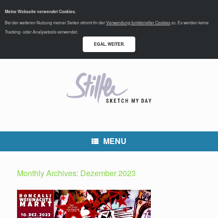
Meine Webseite verwendet Cookies.
Bei der weiteren Nutzung meiner Seiten stimmt ihr der
Verwendung funktioneller Cookies
zu. Es werden keine
Tracking- oder Analysetools verwendet.
EGAL. WEITER.
MENU
Monthly Archives:
Dezember 2023