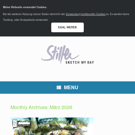
Meine Webseite verwendet Cookies.
Bei der weiteren Nutzung meiner Seiten stimmt ihr der
Verwendung funktioneller Cookies
zu. Es werden keine
Tracking- oder Analysetools verwendet.
EGAL. WEITER.
MENU
Monthly Archives:
März 2026