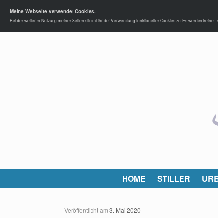
Meine Webseite verwendet Cookies.
Bei der weiteren Nutzung meiner Seiten stimmt ihr der
Verwendung funktioneller Cookies
zu. Es werden keine Tr
HOME
STILLER
URB
Veröffentlicht am
3. Mai 2020