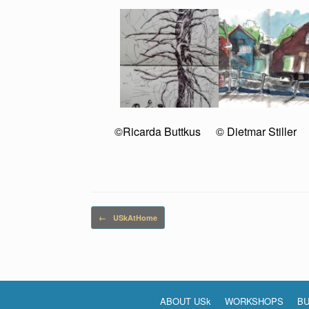
©Ricarda Buttkus
© Dietmar Stiller
Beitragsnavigation
←
USkAtHome
ABOUT USk
WORKSHOPS
BU