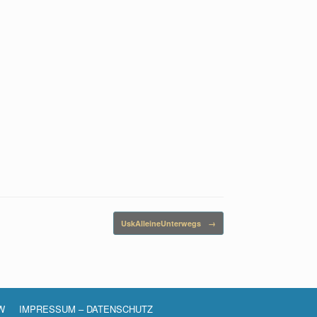
UskAlleineUnterwegs
→
W
IMPRESSUM – DATENSCHUTZ