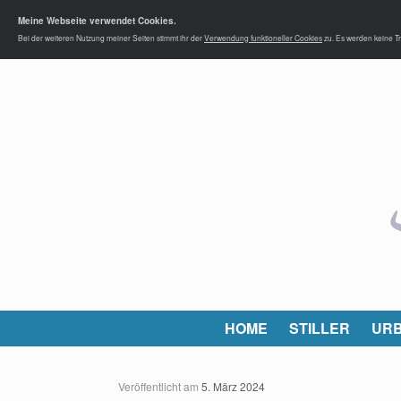
Meine Webseite verwendet Cookies.
Bei der weiteren Nutzung meiner Seiten stimmt ihr der
Verwendung funktioneller Cookies
zu. Es werden keine Tr
HOME
STILLER
URB
Veröffentlicht am
5. März 2024