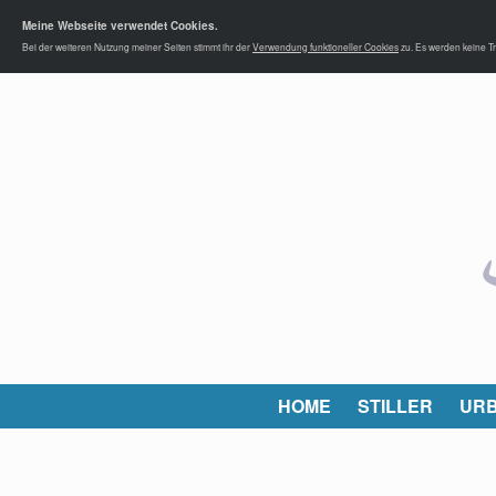
Meine Webseite verwendet Cookies.
Bei der weiteren Nutzung meiner Seiten stimmt ihr der
Verwendung funktioneller Cookies
zu. Es werden keine Tr
HOME
STILLER
URB