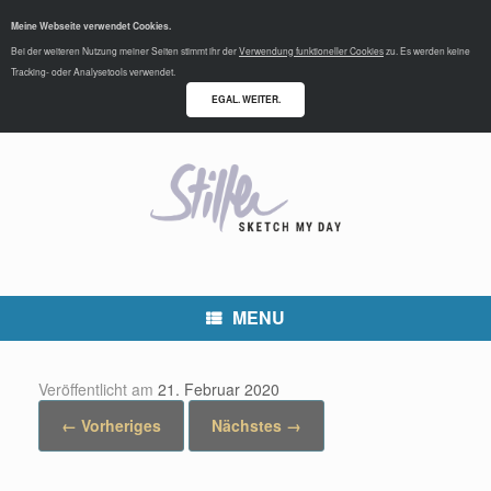
Meine Webseite verwendet Cookies.
Bei der weiteren Nutzung meiner Seiten stimmt ihr der
Verwendung funktioneller Cookies
zu. Es werden keine
Tracking- oder Analysetools verwendet.
EGAL. WEITER.
MENU
Veröffentlicht am
21. Februar 2020
← Vorheriges
Nächstes →