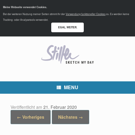
Meine Webseite verwendet Cookies.
Bei der weiteren Nutzung meiner Seiten stimmt ihr der
Verwendung funktioneller Cookies
zu. Es werden keine
Tracking- oder Analysetools verwendet.
EGAL. WEITER.
MENU
Veröffentlicht am
21. Februar 2020
← Vorheriges
Nächstes →