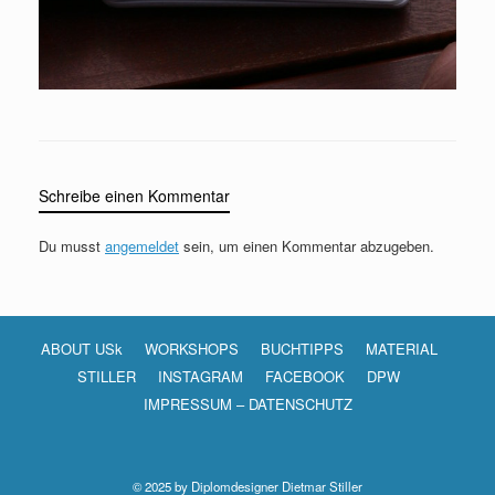
Schreibe einen Kommentar
Du musst
angemeldet
sein, um einen Kommentar abzugeben.
ABOUT USk
WORKSHOPS
BUCHTIPPS
MATERIAL
STILLER
INSTAGRAM
FACEBOOK
DPW
IMPRESSUM – DATENSCHUTZ
© 2025 by Diplomdesigner Dietmar Stiller