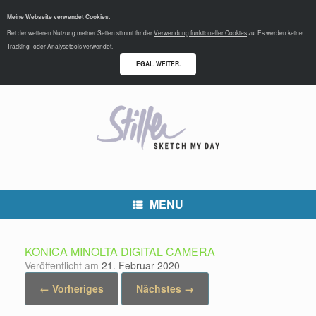
Meine Webseite verwendet Cookies.
Bei der weiteren Nutzung meiner Seiten stimmt ihr der
Verwendung funktioneller Cookies
zu. Es werden keine
Tracking- oder Analysetools verwendet.
EGAL. WEITER.
MENU
KONICA MINOLTA DIGITAL CAMERA
Veröffentlicht am
21. Februar 2020
← Vorheriges
Nächstes →