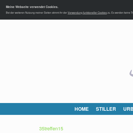
Meine Webseite verwendet Cookies.
Bei der weiteren Nutzung meiner Seiten stimmt ihr der
Verwendung funktioneller Cookies
zu. Es werden keine Tr
HOME
STILLER
URB
35treffen15