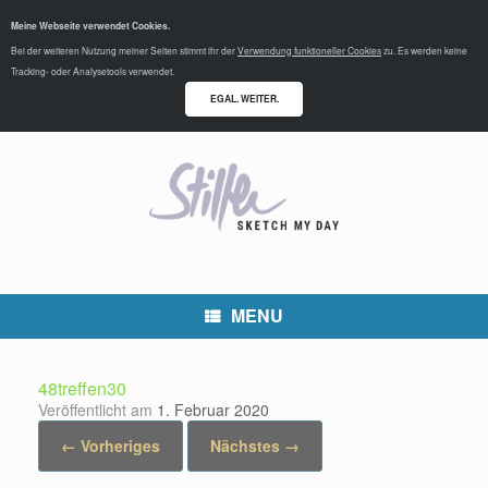
Meine Webseite verwendet Cookies.
Bei der weiteren Nutzung meiner Seiten stimmt ihr der
Verwendung funktioneller Cookies
zu. Es werden keine
Tracking- oder Analysetools verwendet.
EGAL. WEITER.
MENU
48treffen30
Veröffentlicht am
1. Februar 2020
← Vorheriges
Nächstes →