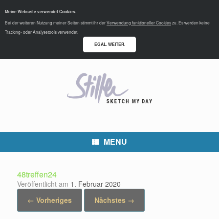
Meine Webseite verwendet Cookies.
Bei der weiteren Nutzung meiner Seiten stimmt ihr der
Verwendung funktioneller Cookies
zu. Es werden keine
Tracking- oder Analysetools verwendet.
EGAL. WEITER.
MENU
48treffen24
Veröffentlicht am
1. Februar 2020
← Vorheriges
Nächstes →