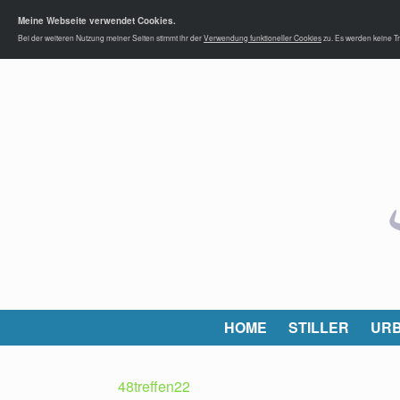
Meine Webseite verwendet Cookies.
Bei der weiteren Nutzung meiner Seiten stimmt ihr der
Verwendung funktioneller Cookies
zu. Es werden keine Tr
HOME
STILLER
URB
48treffen22