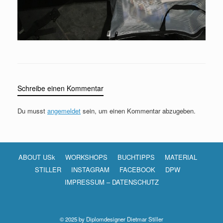
Schreibe einen Kommentar
Du musst
angemeldet
sein, um einen Kommentar abzugeben.
ABOUT USk
WORKSHOPS
BUCHTIPPS
MATERIAL
STILLER
INSTAGRAM
FACEBOOK
DPW
IMPRESSUM – DATENSCHUTZ
© 2025 by Diplomdesigner Dietmar Stiller