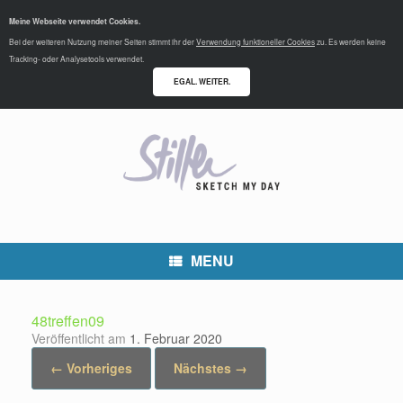
Meine Webseite verwendet Cookies.
Bei der weiteren Nutzung meiner Seiten stimmt ihr der
Verwendung funktioneller Cookies
zu. Es werden keine
Tracking- oder Analysetools verwendet.
EGAL. WEITER.
MENU
48treffen09
Veröffentlicht am
1. Februar 2020
← Vorheriges
Nächstes →