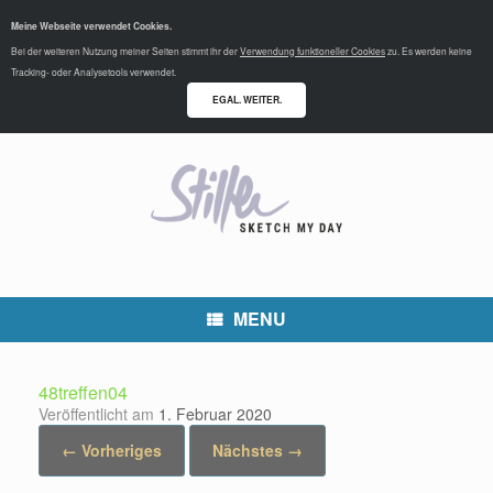
Meine Webseite verwendet Cookies.
Bei der weiteren Nutzung meiner Seiten stimmt ihr der
Verwendung funktioneller Cookies
zu. Es werden keine
Tracking- oder Analysetools verwendet.
EGAL. WEITER.
MENU
48treffen04
Veröffentlicht am
1. Februar 2020
← Vorheriges
Nächstes →