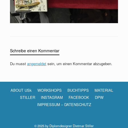
Schreibe einen Kommentar
Du musst
angemeldet
sein, um einen Kommentar abzugeben.
ABOUT USk
WORKSHOPS
BUCHTIPPS
MATERIAL
STILLER
INSTAGRAM
FACEBOOK
DPW
IMPRESSUM – DATENSCHUTZ
© 2025 by Diplomdesigner Dietmar Stiller