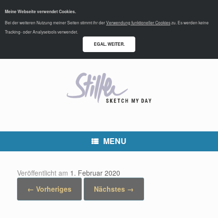
Meine Webseite verwendet Cookies.
Bei der weiteren Nutzung meiner Seiten stimmt ihr der
Verwendung funktioneller Cookies
zu. Es werden keine
Tracking- oder Analysetools verwendet.
EGAL. WEITER.
MENU
Veröffentlicht am
1. Februar 2020
← Vorheriges
Nächstes →