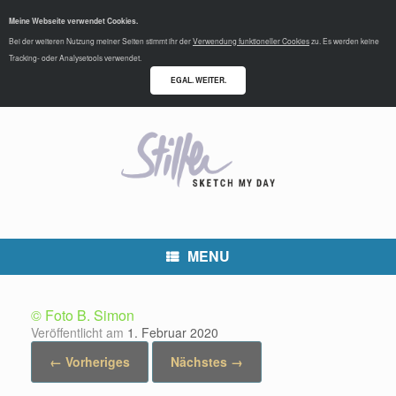
Meine Webseite verwendet Cookies.
Bei der weiteren Nutzung meiner Seiten stimmt ihr der
Verwendung funktioneller Cookies
zu. Es werden keine
Tracking- oder Analysetools verwendet.
EGAL. WEITER.
MENU
© Foto B. Simon
Veröffentlicht am
1. Februar 2020
← Vorheriges
Nächstes →