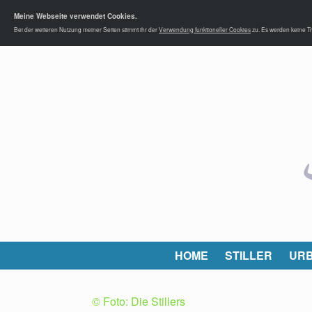
Meine Webseite verwendet Cookies.
Bei der weiteren Nutzung meiner Seiten stimmt ihr der
Verwendung funktioneller Cookies
zu. Es werden keine Tr
HOME
STILLER
URB
© Foto: Die Stillers