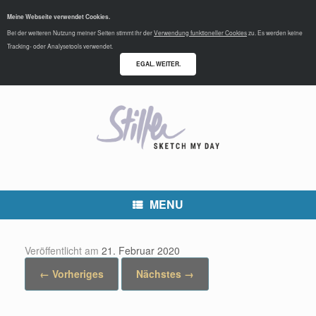
Meine Webseite verwendet Cookies.
Bei der weiteren Nutzung meiner Seiten stimmt ihr der
Verwendung funktioneller Cookies
zu. Es werden keine
Tracking- oder Analysetools verwendet.
EGAL. WEITER.
MENU
Veröffentlicht am
21. Februar 2020
← Vorheriges
Nächstes →