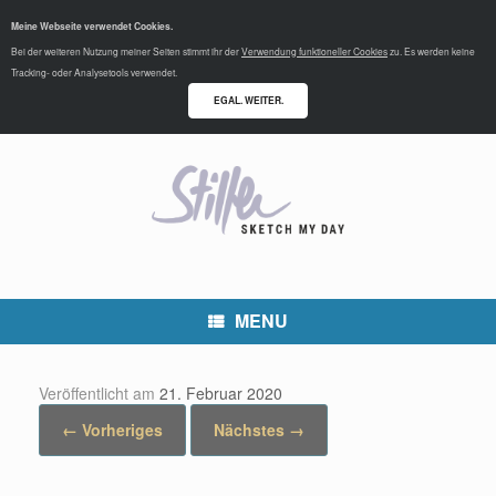
Meine Webseite verwendet Cookies.
Bei der weiteren Nutzung meiner Seiten stimmt ihr der
Verwendung funktioneller Cookies
zu. Es werden keine
Tracking- oder Analysetools verwendet.
EGAL. WEITER.
MENU
Veröffentlicht am
21. Februar 2020
← Vorheriges
Nächstes →